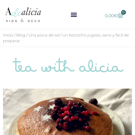
0
0,00
€
Inicio
/
Blog
/
Una pizca de sal
/
un bizcocho jugoso, sano y fácil de
preparar